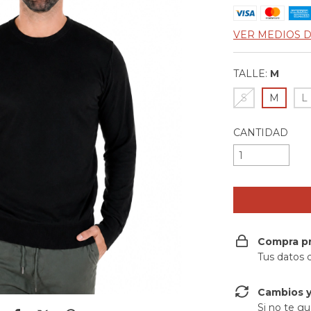
VER MEDIOS 
TALLE:
M
S
M
L
CANTIDAD
Compra p
Tus datos 
Cambios y
Si no te gu