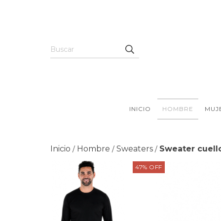
INICIO
HOMBRE
MUJ
Inicio
Hombre
Sweaters
Sweater cuell
/
/
/
47
%
OFF