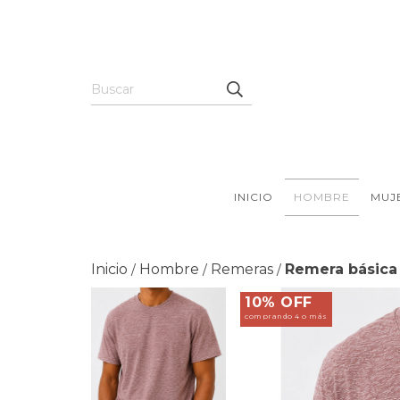
INICIO
HOMBRE
MUJ
Inicio
Hombre
Remeras
Remera básica
/
/
/
10% OFF
comprando 4 o más