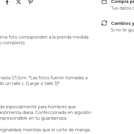
Compra p
Tus datos 
Cambios y
Si no te gu
ltima foto corresponden a la prenda medida
no completo).
asta 1/1.5cm. *Las fotos fueron tomadas a
un talle L (Large o talle 3)*
ñada especialmente para hombres que
vestimenta diaria. Confeccionada en algodón
imprescindible en tu guardarropa.
riginalidad, mientras que el corte de manga