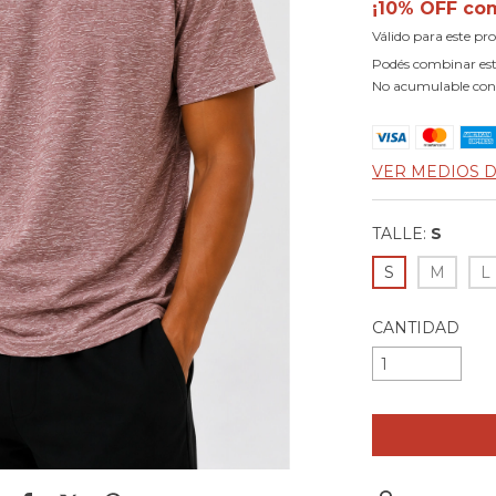
¡10% OFF co
Válido para este pr
Podés combinar est
No acumulable con
VER MEDIOS 
TALLE:
S
S
M
L
CANTIDAD