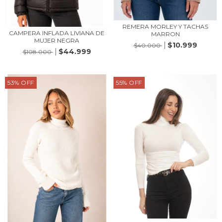
REMERA MORLEY Y TACHAS
CAMPERA INFLADA LIVIANA DE
MARRON
MUJER NEGRA
$10.999
$40.000
$44.999
$108.000
53
%
OFF
55
%
OFF