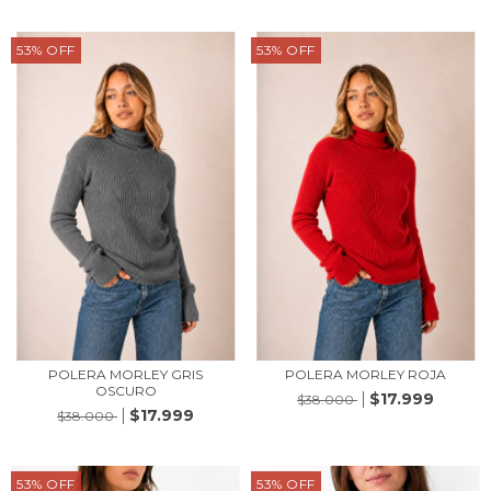
53
%
OFF
53
%
OFF
POLERA MORLEY GRIS
POLERA MORLEY ROJA
OSCURO
$17.999
$38.000
$17.999
$38.000
53
%
OFF
53
%
OFF