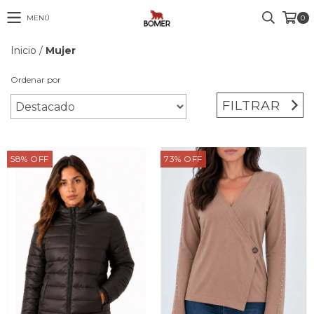
MENÚ
0
Inicio
/
Mujer
Ordenar por
FILTRAR
58
%
OFF
73
%
OFF